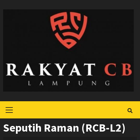
Skip
to
content
Primary
Menu
Seputih Raman (RCB-L2)