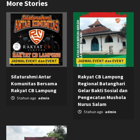
More Stories
JADWAL EVENT dan EVENT
JADWAL EVENT dan EVENT
Silaturahmi Antar
Rakyat CB Lampung
Komunitas Bersama
Regional Batanghari
Rakyat CB Lampung
Gelar Bakti Sosial dan
Pengecatan Mushola
5 tahun ago
admin
Nurus Salam
5 tahun ago
admin