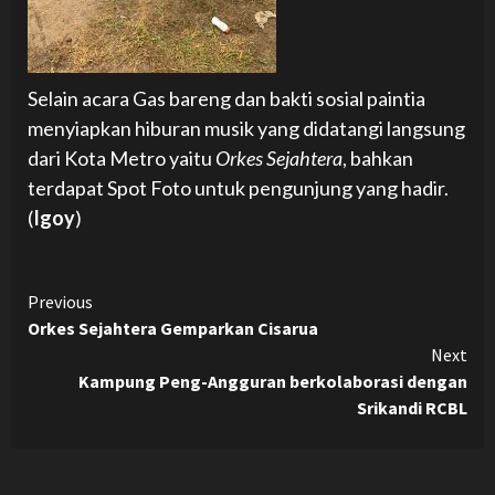
Selain acara Gas bareng dan bakti sosial paintia
menyiapkan hiburan musik yang didatangi langsung
dari Kota Metro yaitu
Orkes Sejahtera
, bahkan
terdapat Spot Foto untuk pengunjung yang hadir.
(
Igoy
)
Continue
Previous
Orkes Sejahtera Gemparkan Cisarua
Reading
Next
Kampung Peng-Angguran berkolaborasi dengan
Srikandi RCBL